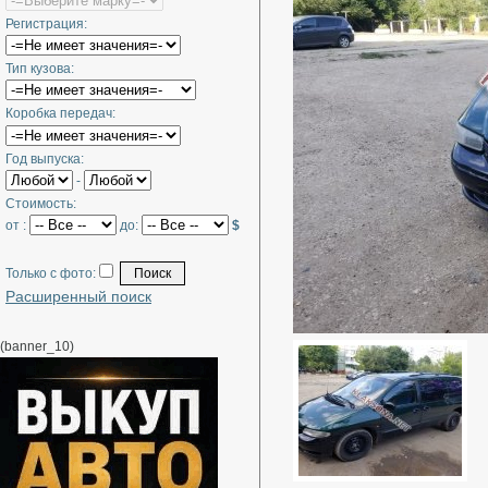
Регистрация:
Тип кузова:
Коробка передач:
Год выпуска:
-
Стоимость:
от :
до:
$
Только с фото:
Расширенный поиск
(banner_10)