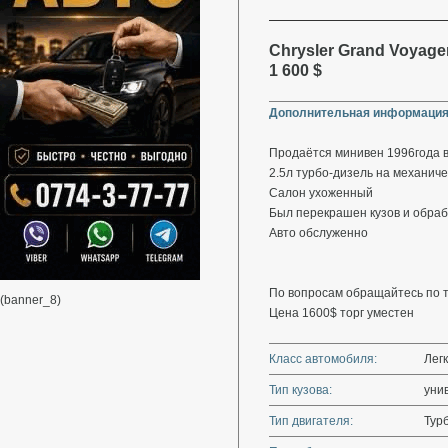
Chrysler Grand Voyager
1 600 $
Дополнительная информация
Продаётся минивен 1996года 
2.5л турбо-дизель на механиче
Салон ухоженный
Был перекрашен кузов и обра
Авто обслуженно
По вопросам обращайтесь по 
(banner_8)
Цена 1600$ торг уместен
Класс автомобиля:
Лег
Тип кузова:
уни
Тип двигателя:
Тур