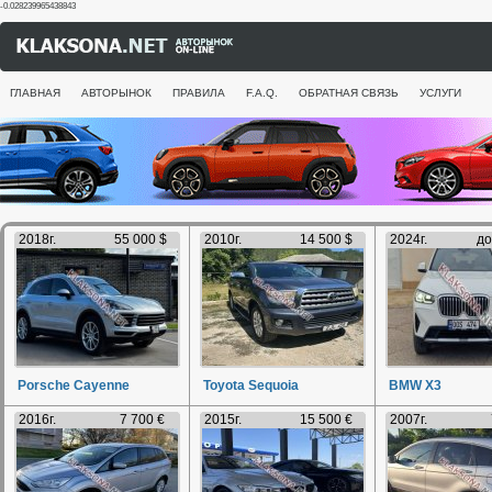
-0.028239965438843
ГЛАВНАЯ
АВТОРЫНОК
ПРАВИЛА
F.A.Q.
ОБРАТНАЯ СВЯЗЬ
УСЛУГИ
2018г.
55 000 $
2010г.
14 500 $
2024г.
до
Porsche Cayenne
Toyota Sequoia
BMW X3
2016г.
7 700 €
2015г.
15 500 €
2007г.