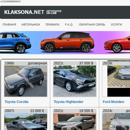
+0.021694898605347
ГЛАВНАЯ
АВТОРЫНОК
ПРАВИЛА
F.A.Q.
ОБРАТНАЯ СВЯЗЬ
УСЛУГИ
1988г.
договорная
2021г.
37 500 $
2016г.
Toyota Corolla
Toyota Highlander
Ford Mondeo
2007г.
12 000 €
2021г.
19 500 $
2024г.
до