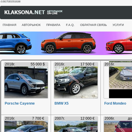
-0.081753015518188
ГЛАВНАЯ
АВТОРЫНОК
ПРАВИЛА
F.A.Q.
ОБРАТНАЯ СВЯЗЬ
УСЛУГИ
2018г.
55 000 $
2016г.
17 500 €
2016г.
Porsche Cayenne
BMW X5
Ford Mondeo
2016г.
7 700 €
2007г.
12 000 €
2006г.
до