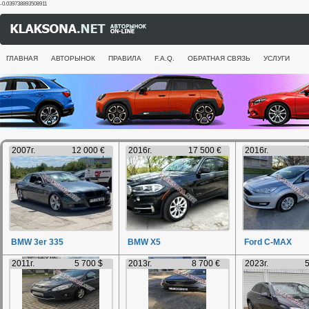
-0.039738893508911
ГЛАВНАЯ
АВТОРЫНОК
ПРАВИЛА
F.A.Q.
ОБРАТНАЯ СВЯЗЬ
УСЛУГИ
2007г.
12 000 €
2016г.
17 500 €
2016г.
BMW 3er 335
BMW X5
Ford C-MAX
2011г.
5 700 $
2013г.
8 700 €
2023г.
5