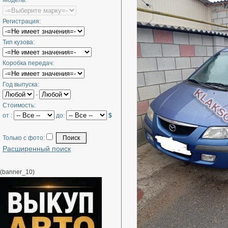
Модель:
Регистрация:
Тип кузова:
Коробка передач:
Год выпуска:
-
Стоимость:
от :
до:
$
Только с фото:
Расширенный поиск
(banner_10)