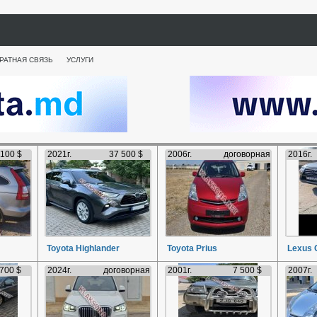
РАТНАЯ СВЯЗЬ
УСЛУГИ
 100 $
2021г.
37 500 $
2006г.
договорная
2016г.
Toyota Highlander
Toyota Prius
Lexus 
 700 $
2024г.
договорная
2001г.
7 500 $
2007г.