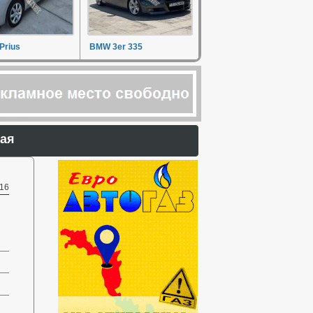
Prius
BMW 3er 335
рная
16