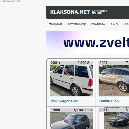
-0.035169124603271
ГЛАВНАЯ
АВТОРЫНОК
ПРАВИЛА
F.A.Q.
ОБ
2001г.
2 999 $
2007г.
7
Volkswagen Golf
Honda CR-V
1988г.
договорная
2011г.
5