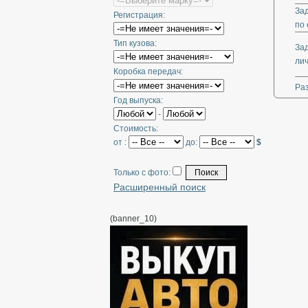
За
Регистрация:
по 
Тип кузова:
За
ли
Коробка передач:
Ра
Год выпуска:
-
Стоимость:
от :
до:
$
Только с фото:
Расширенный поиск
(banner_10)