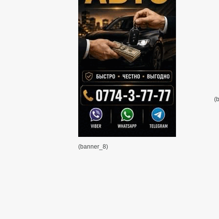
(
(banner_8)