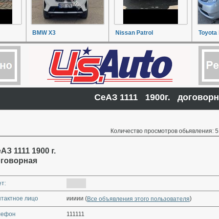
BMW X3
Nissan Patrol
Toyota 
СеАЗ 1111 1900г. догово
Количество просмотров обьявления: 5
АЗ 1111 1900 г.
говорная
т:
нтактное лицо
иииии (
)
Все объявления этого пользователя
лефон
111111