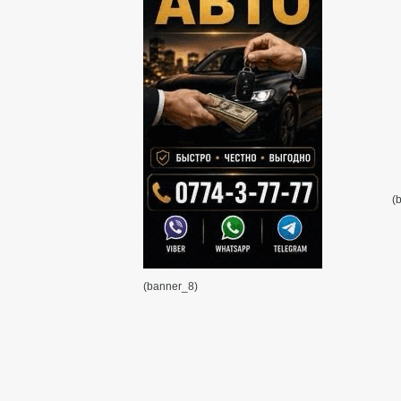
(
(banner_8)