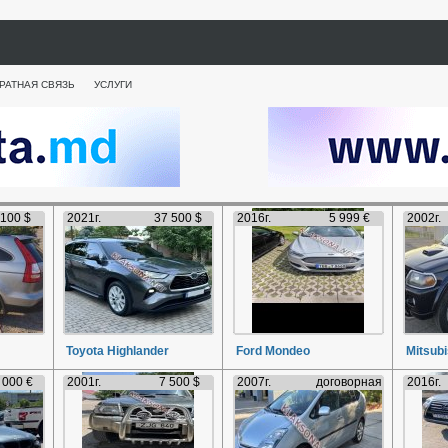
РАТНАЯ СВЯЗЬ
УСЛУГИ
 100 $
2021г.
37 500 $
2016г.
5 999 €
2002г.
Toyota Highlander
Ford Mondeo
Mitsubi
 000 €
2001г.
7 500 $
2007г.
договорная
2016г.