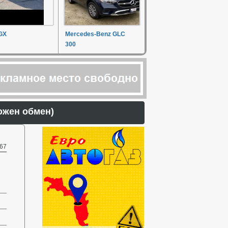
GX
Mercedes-Benz GLC
300
ожен обмен)
67