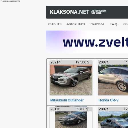
-0.027484893798828
ГЛАВНАЯ
АВТОРЫНОК
ПРАВИЛА
F.A.Q.
ОБ
2021г.
19 500 $
2007г.
7
Mitsubishi Outlander
Honda CR-V
2011г.
5 700 $
2007г.
12