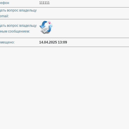
лефон
111111
дать вопрос владельцу
email:
дать вопрос владельцу
чным сообщением:
змещено:
14.04.2025 13:09