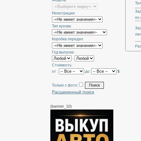
Модель:
Те
За
Регистрация:
по 
Тип кузова:
За
ли
Коробка передач:
Ра
Год выпуска:
-
Стоимость:
от :
до:
$
Только с фото:
Расширенный поиск
(banner_10)