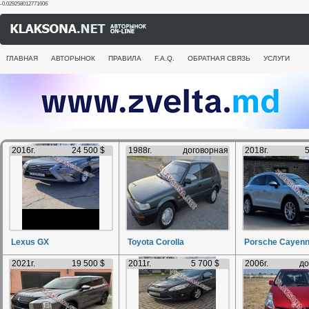
-0.029258012771606
ГЛАВНАЯ
АВТОРЫНОК
ПРАВИЛА
F.A.Q.
ОБРАТНАЯ СВЯЗЬ
УСЛУГИ
2016г.
24 500 $
1988г.
договорная
2018г.
5
Lexus GX
Toyota Corolla
Porsche Cayen
2021г.
19 500 $
2011г.
5 700 $
2006г.
до