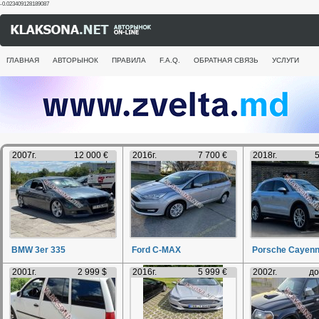
-0.023409128189087
ГЛАВНАЯ
АВТОРЫНОК
ПРАВИЛА
F.A.Q.
ОБРАТНАЯ СВЯЗЬ
УСЛУГИ
2007г.
12 000 €
2016г.
7 700 €
2018г.
5
BMW 3er 335
Ford C-MAX
Porsche Cayen
2001г.
2 999 $
2016г.
5 999 €
2002г.
до