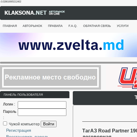
-0.028616905212402
ГЛАВНАЯ
АВТОРЫНОК
ПРАВИЛА
F.A.Q.
ОБРАТНАЯ СВЯЗЬ
УСЛУГИ
ПАНЕЛЬ ПОЛЬЗОВАТЕЛЯ
Логин :
Пароль
:
Войти
Чужой компьютер
Регистрация
ТагАЗ Road Partner 190
Восстановить пароль
договорная