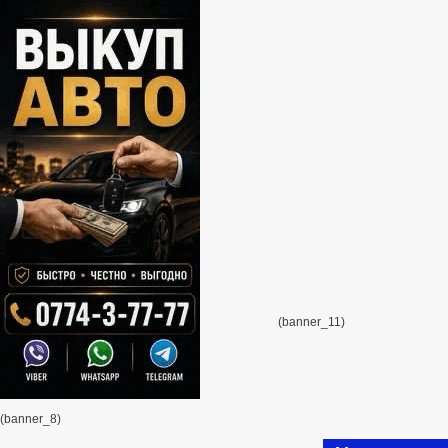
(banner_11)
(banner_8)