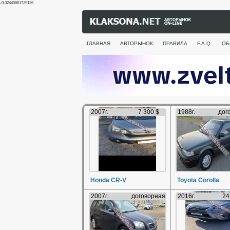
-0.02440881729126
ГЛАВНАЯ
АВТОРЫНОК
ПРАВИЛА
F.A.Q.
ОБ
2007г.
7 300 $
1988г.
дог
Honda CR-V
Toyota Corolla
2007г.
договорная
2016г.
24