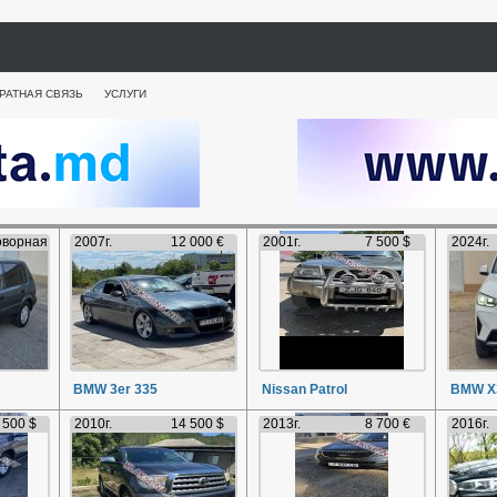
РАТНАЯ СВЯЗЬ
УСЛУГИ
оворная
2007г.
12 000 €
2001г.
7 500 $
2024г.
BMW 3er 335
Nissan Patrol
BMW X
 500 $
2010г.
14 500 $
2013г.
8 700 €
2016г.