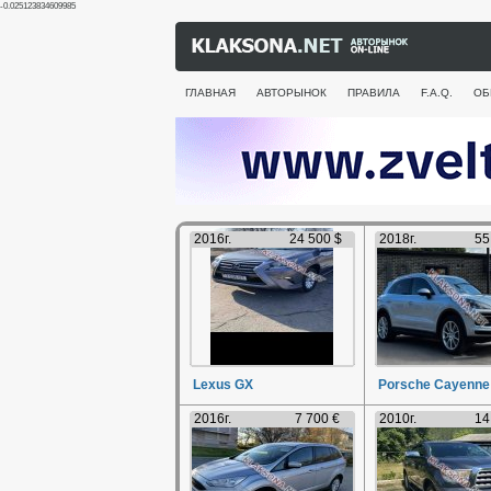
-0.025123834609985
ГЛАВНАЯ
АВТОРЫНОК
ПРАВИЛА
F.A.Q.
ОБ
2016г.
24 500 $
2018г.
55
Lexus GX
Porsche Cayenne
2016г.
7 700 €
2010г.
14