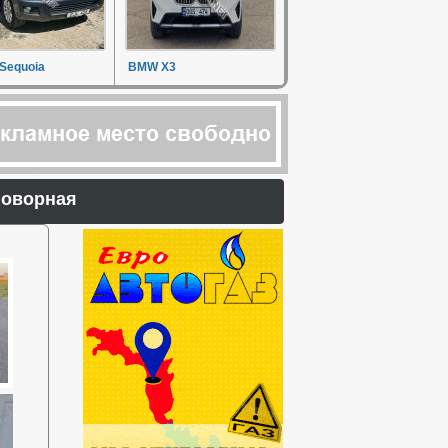
 Sequoia
BMW X3
договорная