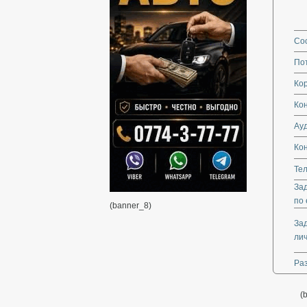
Со
По
Кор
Ко
Ау
Ко
Те
За
по 
(banner_8)
За
ли
Ра
(