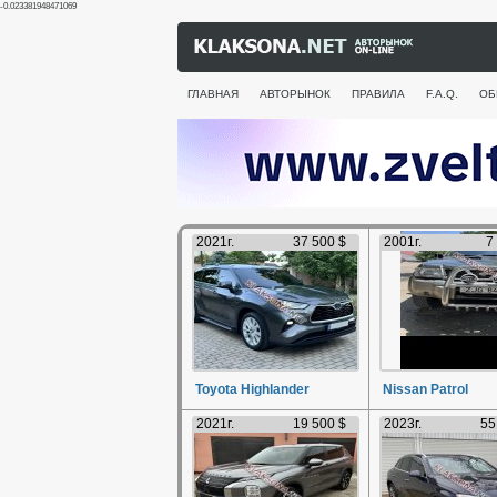
-0.023381948471069
ГЛАВНАЯ
АВТОРЫНОК
ПРАВИЛА
F.A.Q.
ОБ
2021г.
37 500 $
2001г.
7
Toyota Highlander
Nissan Patrol
2021г.
19 500 $
2023г.
55