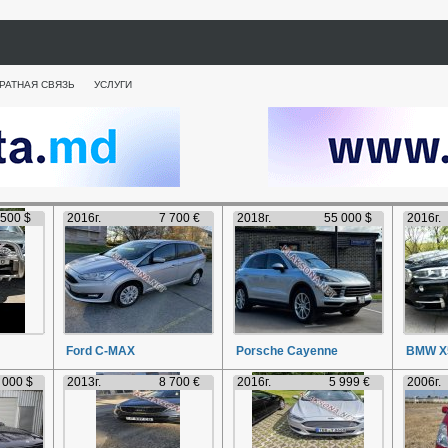
РАТНАЯ СВЯЗЬ
УСЛУГИ
 500 $
2016г.
7 700 €
2018г.
55 000 $
2016г.
Ford C-MAX
Porsche Cayenne
BMW X
 000 $
2013г.
8 700 €
2016г.
5 999 €
2006г.