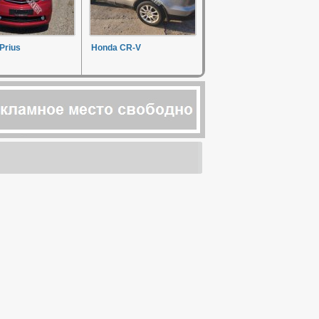
Prius
Honda CR-V
о