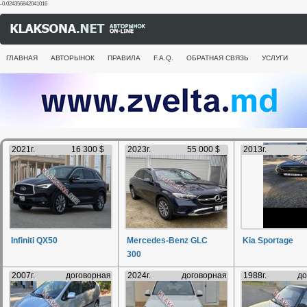
-0.024356842041016
ГЛАВНАЯ
АВТОРЫНОК
ПРАВИЛА
F.A.Q.
ОБРАТНАЯ СВЯЗЬ
УСЛУГИ
2021г.
16 300 $
2023г.
55 000 $
2013г.
Infiniti QX50
Mercedes-Benz GLC
Kia Sportage
300
2007г.
договорная
2024г.
договорная
1988г.
до