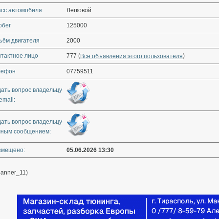
асс автомобиля:
Легковой
обег
125000
ъём двигателя
2000
нтактное лицо
777 (
)
Все объявления этого пользователя
лефон
07759511
дать вопрос владельцу
email:
дать вопрос владельцу
чным сообщением:
змещено:
05.06.2026 13:30
banner_11)