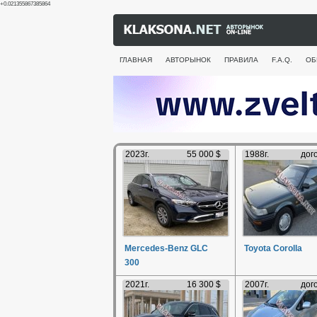
+0.021355867385864
ГЛАВНАЯ
АВТОРЫНОК
ПРАВИЛА
F.A.Q.
ОБ
2023г.
55 000 $
1988г.
дог
Mercedes-Benz GLC
Toyota Corolla
300
2021г.
16 300 $
2007г.
дог