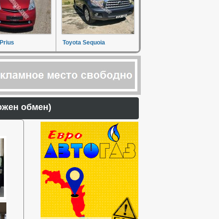
Prius
Toyota Sequoia
можен обмен)