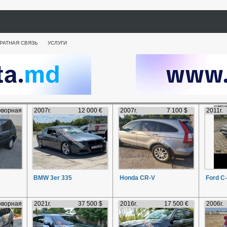
РАТНАЯ СВЯЗЬ
УСЛУГИ
оворная
2007г.
12 000 €
2007г.
7 100 $
2011г.
BMW 3er 335
Honda CR-V
Ford C
оворная
2021г.
37 500 $
2016г.
17 500 €
2006г.