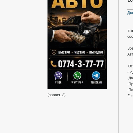
16
До
Inf
сос
​Во
​Ав
​ О
-​Г
-​Д
-​П
-Па
(banner_8)
Есл