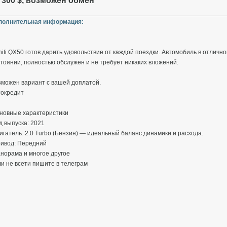
 300 $, возможен обмен
полнительная информация:
initi QX50 готов дарить удовольствие от каждой поездки. Автомобиль в отличн
тоянии, полностью обслужен и не требует никаких вложений.
зможен вариант с вашей доплатой.
токредит
сновные характеристики
од выпуска: 2021
вигатель: 2.0 Turbo (Бензин) — идеальный баланс динамики и расхода.
ривод: Передний
норама и многое другое
и не всети пишите в телеграм