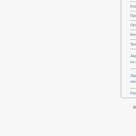
Кл
Пр
Об
Ко
Те
За
по 
За
ли
Ра
(