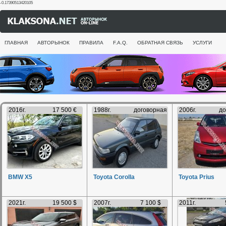
-0.17390513420105
ГЛАВНАЯ
АВТОРЫНОК
ПРАВИЛА
F.A.Q.
ОБРАТНАЯ СВЯЗЬ
УСЛУГИ
2016г.
17 500 €
1988г.
договорная
2006г.
до
BMW X5
Toyota Corolla
Toyota Prius
2021г.
19 500 $
2007г.
7 100 $
2011г.