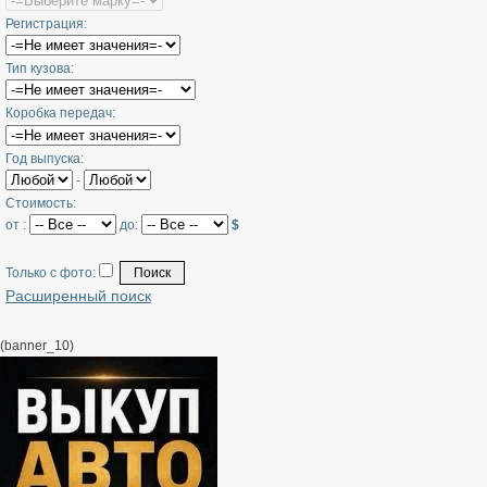
⁃
Регистрация:
⁃
⁃
Тип кузова:
⁃
⁃
з
Коробка передач:
⁃
⁃
Год выпуска:
⁃
-
⁃
Стоимость:
⁃
от :
до:
$
⁃
⁃
Только с фото:
⁃
Расширенный поиск
⁃
(banner_10)