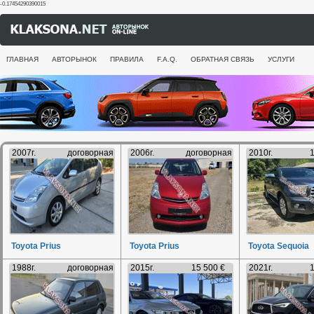
-0.17454290390015
ГЛАВНАЯ
АВТОРЫНОК
ПРАВИЛА
F.A.Q.
ОБРАТНАЯ СВЯЗЬ
УСЛУГИ
2007г.
договорная
2006г.
договорная
2010г.
1
Toyota Prius
Toyota Prius
Toyota Sequoia
1988г.
договорная
2015г.
15 500 €
2021г.
1