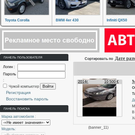
Toyota Corolla
BMW 4er 430
Infiniti QX50
ПАНЕЛЬ ПОЛЬЗОВАТЕЛЯ
Дате ра
Сортировать по
Логин :
Пароль
:
M
2014г.
10 500 €
Войти
Чужой компьютер
О
Регистрация
Т
Восстановить пароль
Д
M
ПАНЕЛЬ ПОИСКА
В
Марка автомобиля :
Х
⁃
(banner_11)
Модель:
⁃