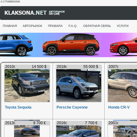
-0.17754888534546
ГЛАВНАЯ
АВТОРЫНОК
ПРАВИЛА
F.A.Q.
ОБРАТНАЯ СВЯЗЬ
УСЛУГИ
2010г.
14 500 $
2018г.
55 000 $
2007г.
Toyota Sequoia
Porsche Cayenne
Honda CR-V
2013г.
8 700 €
2016г.
7 700 €
2001г.