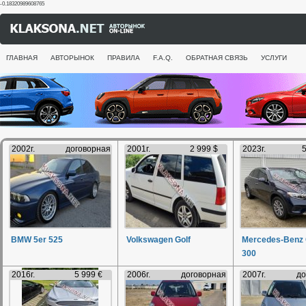
-0.18320989608765
ГЛАВНАЯ
АВТОРЫНОК
ПРАВИЛА
F.A.Q.
ОБРАТНАЯ СВЯЗЬ
УСЛУГИ
2002г.
договорная
2001г.
2 999 $
2023г.
5
BMW 5er 525
Volkswagen Golf
Mercedes-Benz
300
2016г.
5 999 €
2006г.
договорная
2007г.
до