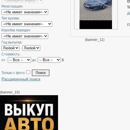
о
О
Регистрация:
п
Т
V
Д
Тип кузова:
П
Коробка передач:
(banner_11)
Год выпуска:
-
Стоимость:
от :
до:
$
Только с фото:
Расширенный поиск
(banner_10)