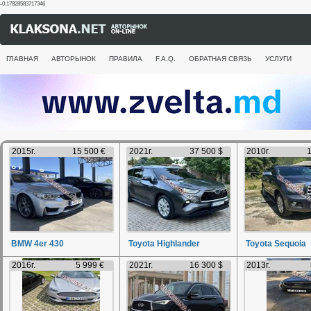
-0.17828583717346
ГЛАВНАЯ
АВТОРЫНОК
ПРАВИЛА
F.A.Q.
ОБРАТНАЯ СВЯЗЬ
УСЛУГИ
2015г.
15 500 €
2021г.
37 500 $
2010г.
1
BMW 4er 430
Toyota Highlander
Toyota Sequoia
2016г.
5 999 €
2021г.
16 300 $
2013г.