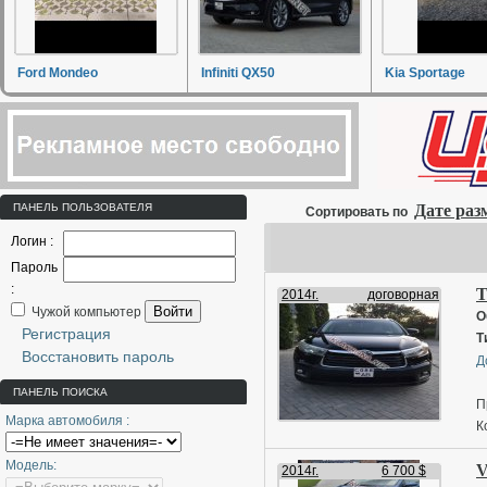
Ford Mondeo
Infiniti QX50
Kia Sportage
ПАНЕЛЬ ПОЛЬЗОВАТЕЛЯ
Дате ра
Сортировать по
Логин :
Пароль
:
T
2014г.
договорная
Войти
Чужой компьютер
О
Регистрация
Т
Восстановить пароль
Д
ПАНЕЛЬ ПОИСКА
П
Марка автомобиля :
К
п
Модель:
V
н
2014г.
6 700 $