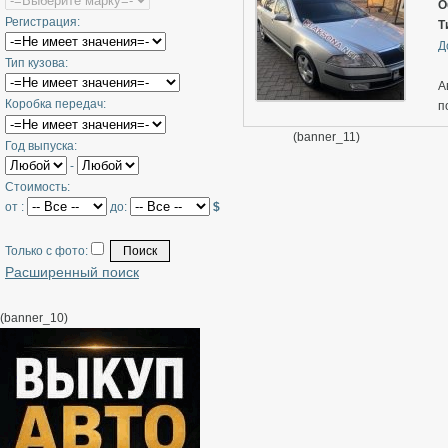
З
О
Регистрация:
Т
Д
Тип кузова:
А
Коробка передач:
п
з
(banner_11)
Год выпуска:
О
-
Стоимость:
от :
до:
$
Только с фото:
Расширенный поиск
(banner_10)