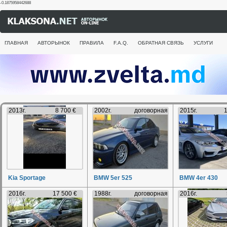
-0.1875958442688
ГЛАВНАЯ
АВТОРЫНОК
ПРАВИЛА
F.A.Q.
ОБРАТНАЯ СВЯЗЬ
УСЛУГИ
2013г.
8 700 €
2002г.
договорная
2015г.
1
Kia Sportage
BMW 5er 525
BMW 4er 430
2016г.
17 500 €
1988г.
договорная
2016г.