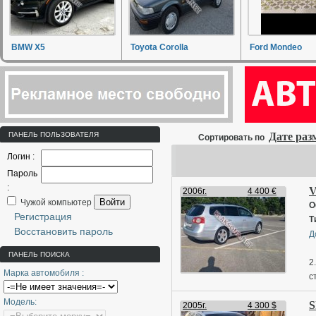
BMW X5
Toyota Corolla
Ford Mondeo
ПАНЕЛЬ ПОЛЬЗОВАТЕЛЯ
Дате ра
Сортировать по
Логин :
Пароль
:
V
2006г.
4 400 €
Войти
Чужой компьютер
О
Регистрация
Т
Восстановить пароль
Д
ПАНЕЛЬ ПОИСКА
2
Марка автомобиля :
с
н
Модель:
S
у
2005г.
4 300 $