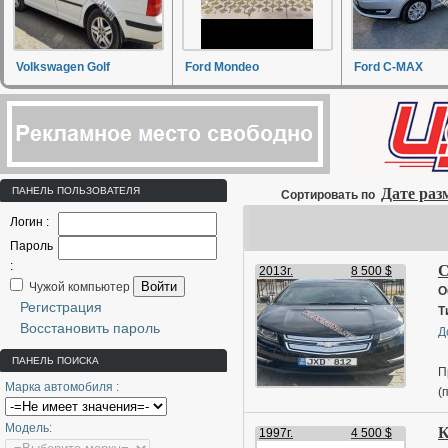
Volkswagen Golf
Ford Mondeo
Ford C-MAX
ПАНЕЛЬ ПОЛЬЗОВАТЕЛЯ
Дате ра
Сортировать по
Логин :
Пароль
:
C
2013г.
8 500 $
Войти
Чужой компьютер
О
Регистрация
Т
Восстановить пароль
Д
ПАНЕЛЬ ПОИСКА
П
Марка автомобиля :
(
а
Модель:
К
Х
1997г.
4 500 $