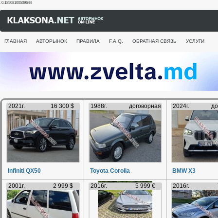
-0.18508100509644
ГЛАВНАЯ
АВТОРЫНОК
ПРАВИЛА
F.A.Q.
ОБРАТНАЯ СВЯЗЬ
УСЛУГИ
2021г.
16 300 $
1988г.
договорная
2024г.
до
Infiniti QX50
Toyota Corolla
BMW X3
2001г.
2 999 $
2016г.
5 999 €
2016г.