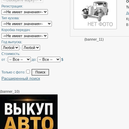
п
О
Регистрация:
Т
Д
Тип кузова:
К
В
Коробка передач:
(banner_11)
Год выпуска:
-
Стоимость:
от :
до:
$
Только с фото:
Расширенный поиск
(banner_10)