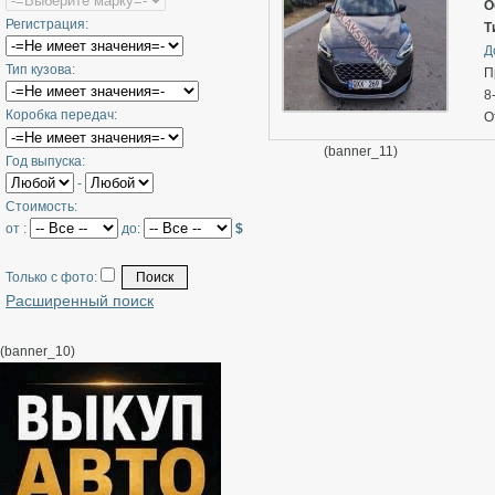
Р
О
Регистрация:
Р
Т
В
Д
Тип кузова:
+
П
8
Коробка передач:
О
Т
(banner_11)
Год выпуска:
Е
-
Ц
Стоимость:
от :
до:
$
Только с фото:
Расширенный поиск
(banner_10)