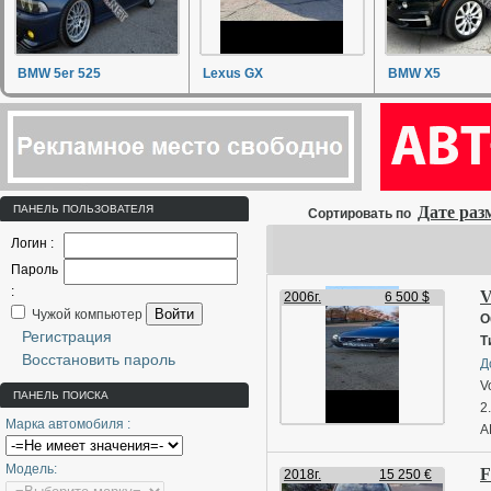
BMW 5er 525
Lexus GX
BMW X5
ПАНЕЛЬ ПОЛЬЗОВАТЕЛЯ
Дате ра
Сортировать по
Логин :
Пароль
:
V
2006г.
6 500 $
Войти
Чужой компьютер
О
Регистрация
Т
Восстановить пароль
Д
V
ПАНЕЛЬ ПОИСКА
2.
Марка автомобиля :
А
2
Модель:
F
К
2018г.
15 250 €