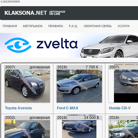
-0.18113303184509
ГЛАВНАЯ
АВТОРЫНОК
ПРАВИЛА
F.A.Q.
ОБРАТНАЯ СВЯЗЬ
УСЛУГИ
2007г.
договорная
2016г.
7 700 €
2007г.
Toyota Avensis
Ford C-MAX
Honda CR-V
2002г.
договорная
2016г.
24 500 $
2016г.
1