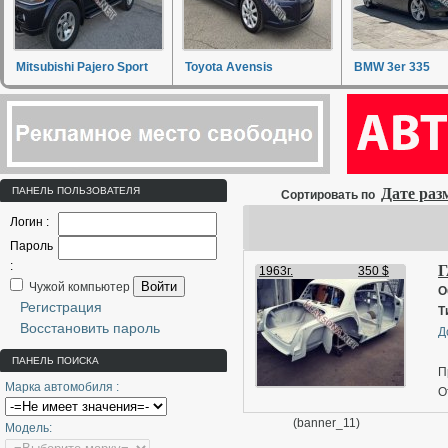
Mitsubishi Pajero Sport
Toyota Avensis
BMW 3er 335
ПАНЕЛЬ ПОЛЬЗОВАТЕЛЯ
Дате ра
Сортировать по
Логин :
Пароль
:
Г
1963г.
350 $
Войти
Чужой компьютер
О
Регистрация
Т
Восстановить пароль
Д
ПАНЕЛЬ ПОИСКА
П
Марка автомобиля :
О
н
(banner_11)
Модель: