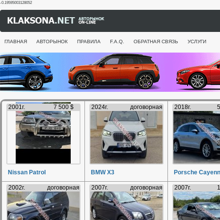
-0.19595003128052
ГЛАВНАЯ
АВТОРЫНОК
ПРАВИЛА
F.A.Q.
ОБРАТНАЯ СВЯЗЬ
УСЛУГИ
2001г.
7 500 $
2024г.
договорная
2018г.
5
Nissan Patrol
BMW X3
Porsche Cayen
2002г.
договорная
2007г.
договорная
2007г.
1