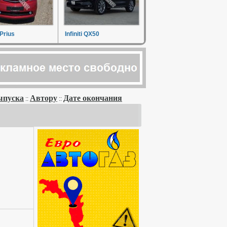
Prius
Infiniti QX50
ыпуска
Автору
Дате окончания
::
::