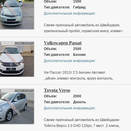
функция старт-стоп
Объём:
1500
Тип двигателя:
Гибрид
Дополнительная информация:
Свеже пригнаный автомобиль из Швейцарии,
оригинальный пробег, сервесная книга, климат-
контроль, круиз контроль, мультеруль, корректор
Volkswagen Passat
фар, электро зеркала, датчики дождя-света,
.
договорная
КАМЕРА ЗАДНЕГО ВИДА, АВТО-ПАРКОВКА, без
Объём:
2500
ключевой доступ, функция старт-стоп, CD AUX MP-
Тип двигателя:
Бензин
Bluetooth Navigation
Дополнительная информация:
Vw Пассат 2012г 2.5 бензин Автомат
,,айсин..климат-контроль, круиз контроль,
мультеруль, РУССКОЕ меню, подогрев сиденьев,
Toyota Verso
электро зеркала, датчики дождя-света, Кожаный
.
договорная
салон, Возможно постановка на Нейтральные
Объём:
2000
номера
Тип двигателя:
Дизель
Дополнительная информация:
Свеже пригнаный автомобиль из Швейцарии
Тойота Версо 2.0 D4D 126ps, 7 мест ,2 ключа,