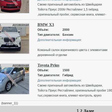
Свеже пригнаный автомобиль из Швейцарии
Тойота Приус 2006г Рестайлинг 1,5 гибрид
,оригинальный пробег, сервесная книга, климат-
контроль, круиз контроль, мультеруль, корректор
BMW X3
фар, электро зеркала,электро зеркала, без
.
договорная
ключевой доступ, кнопка старт-стоп, CD AUX MP-3
Объём:
2000
Bluetooth Navigation
Тип двигателя:
Бензин
Дополнительная информация:
Кожаный салон коричневого цвета с элементами
деревянной отделки
Потолок черного цвета
Toyota Prius
Двухзонный климат-контроль
.
договорная
Подогрев сидений первого ряда
Объём:
1500
Датчики света, дождя и парковки
Тип двигателя:
Гибрид
Функция памяти положения водительского сиденья
Дополнительная информация:
Полный электропакет
Свеже пригнаный автомобиль из Швейцарии,
Электропривод рулевой колонки с функцией памят
Тойота Приус Рестайлинг, оригинальный пробег 19
Электронный стояночный тормоз с функцией
тыс,сервесная книга, климат-контроль, круиз
автоматической активации
контроль, мультеруль, корректор фар, электро
(banner_11)
Электропривод двери багажного отделения
зеркала, датчики дождя-света, КАМЕРА ЗАДНЕГО
Камера заднего вида
1
ВИДА, АВТО-ПАРКОВКА, Без ключевой доступ,
2
Далее