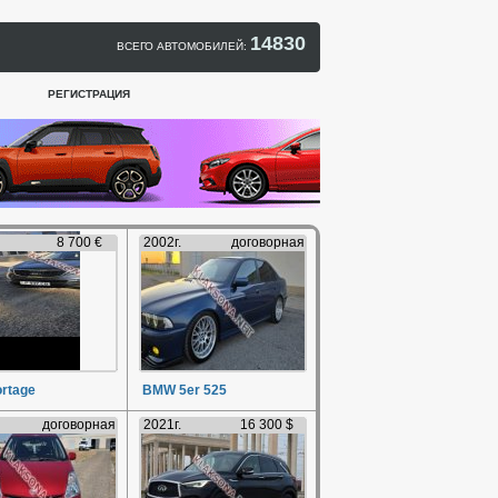
14830
ВСЕГО АВТОМОБИЛЕЙ:
РЕГИСТРАЦИЯ
8 700 €
2002г.
договорная
ortage
BMW 5er 525
договорная
2021г.
16 300 $