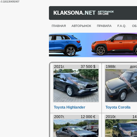
-0.11811304092407
ГЛАВНАЯ
АВТОРЫНОК
ПРАВИЛА
F.A.Q.
ОБ
2021г.
37 500 $
1988г.
дог
Toyota Highlander
Toyota Corolla
2007г.
12 000 €
2010г.
14