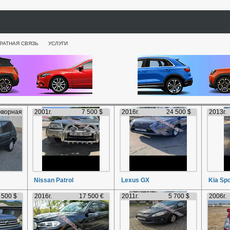
РАТНАЯ СВЯЗЬ
УСЛУГИ
оворная
2001г.
7 500 $
2016г.
24 500 $
2013г.
Nissan Patrol
Lexus GX
Kia Sp
 500 $
2016г.
17 500 €
2011г.
5 700 $
2006г.