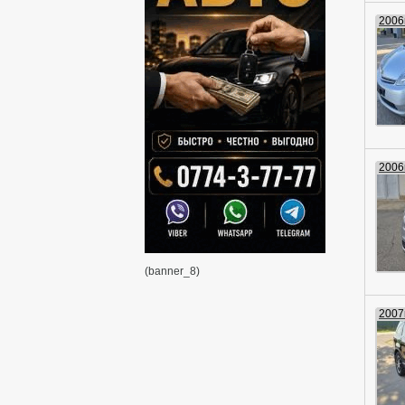
2006г
2006г
(banner_8)
2007г