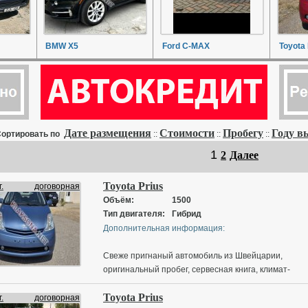
BMW X5
Ford C-MAX
Toyota 
Дате размещения
Стоимости
Пробегу
Году в
ортировать по
::
::
::
1
2
Далее
Toyota Prius
.
договорная
Объём:
1500
Тип двигателя:
Гибрид
Дополнительная информация:
Свеже пригнаный автомобиль из Швейцарии,
оригинальный пробег, сервесная книга, климат-
контроль, круиз контроль, мультеруль, корректор
Toyota Prius
фар, электро зеркала, без ключевой доступ,
.
договорная