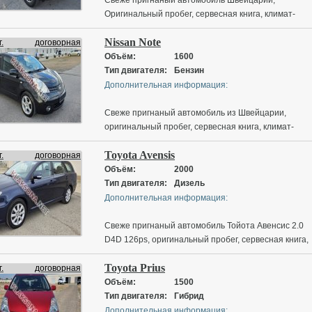
Оригинальный пробег, сервесная книга, климат-
контроль, круиз контроль, мультеруль, корректор
Nissan Note
фар, электро зеркала, датчики дождя-света,
.
договорная
центральный замок,
Объём:
1600
Тип двигателя:
Бензин
Дополнительная информация:
Свеже пригнаный автомобиль из Швейцарии,
оригинальный пробег, сервесная книга, климат-
контроль, мультеруль, корректор фар, электро
Toyota Avensis
зеркала, COOL BOX холодильник, центральный
.
договорная
замок, CD AUX MP-3 BLUETOOTH, датчики дождя-
Объём:
2000
света
Тип двигателя:
Дизель
Дополнительная информация:
Свеже пригнаный автомобиль Тойота Авенсис 2.0
D4D 126ps, оригинальный пробег, сервесная книга,
климат-контроль, круиз контроль, мультеруль,
Toyota Prius
корректор фар, электро зеркала, датчики дождя-
.
договорная
света, центральный замок, противотуманки, 16
Объём:
1500
диски,CD AUX MP-3 Bluetooth Navigation
Тип двигателя:
Гибрид
Дополнительная информация: