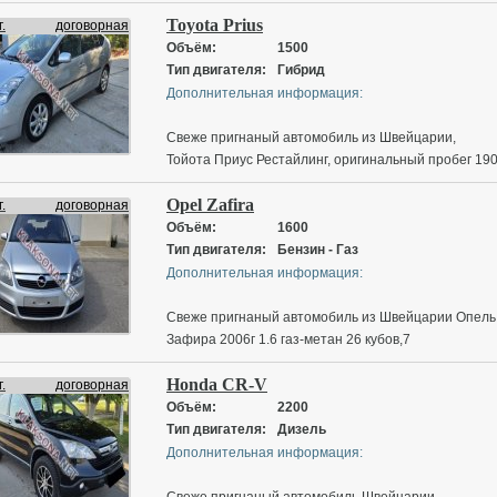
оригинальный пробег, сервесная книга, круиз
Toyota Prius
контроль, КАМЕРА ЗАДНЕГО ВИДА, РУССКОЕ
.
договорная
МЕНЮ, Без ключевой доступ, функция старт-стоп,
Объём:
1500
Подогрев сиденьев, электро зеркала, датчики
Тип двигателя:
Гибрид
дождя-света, фаркоп, задние шторки
Дополнительная информация:
Свеже пригнаный автомобиль из Швейцарии,
Тойота Приус Рестайлинг, оригинальный пробег 19
тыс,сервесная книга, климат-контроль, круиз
Opel Zafira
контроль, мультеруль, корректор фар, электро
.
договорная
зеркала, датчики дождя-света, КАМЕРА ЗАДНЕГО
Объём:
1600
ВИДА, АВТО-ПАРКОВКА, Без ключевой доступ,
Тип двигателя:
Бензин - Газ
функция старт-стоп, CD AUX MP-3 Bluetooth
Дополнительная информация:
Navigation
Свеже пригнаный автомобиль из Швейцарии Опель
Зафира 2006г 1.6 газ-метан 26 кубов,7
мест,оригинальный пробег, сервесная книга,
Honda CR-V
климат-контроль, круиз контроль, корректор фар,
.
договорная
электро зеркала, датчики дождя-света,центральны
Объём:
2200
замок
Тип двигателя:
Дизель
Дополнительная информация:
Свеже пригнаный автомобиль Швейцарии,