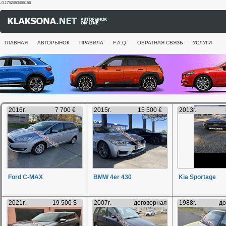
-0.1752450466156
ГЛАВНАЯ
АВТОРЫНОК
ПРАВИЛА
F.A.Q.
ОБРАТНАЯ СВЯЗЬ
УСЛУГИ
2016г.
7 700 €
2015г.
15 500 €
2013г.
Ford C-MAX
BMW 4er 430
Kia Sportage
2021г.
19 500 $
2007г.
договорная
1988г.
до