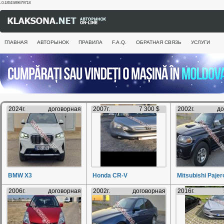
-0.1851589679718
ГЛАВНАЯ
АВТОРЫНОК
ПРАВИЛА
F.A.Q.
ОБРАТНАЯ СВЯЗЬ
УСЛУГИ
2024г.
договорная
2007г.
7 300 $
2002г.
до
BMW X3
Honda CR-V
Mitsubishi Pajer
2006г.
договорная
2002г.
договорная
2016г.