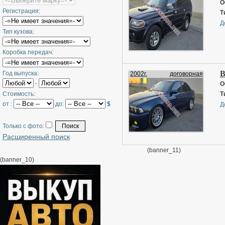
О
Регистрация:
Т
Д
Тип кузова:
Коробка передач:
B
Год выпуска:
2002г.
договорная
-
О
Стоимость:
Т
от :
до:
$
Д
Только с фото:
Расширенный поиск
(banner_11)
(banner_10)