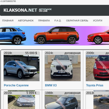
-0.12875390052795
ГЛАВНАЯ
АВТОРЫНОК
ПРАВИЛА
F.A.Q.
ОБРАТНАЯ СВЯЗЬ
УСЛУГИ
2018г.
55 000 $
2024г.
договорная
2006г.
до
Porsche Cayenne
BMW X3
Toyota Prius
2016г.
5 999 €
1988г.
договорная
2013г.