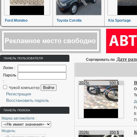
Ford Mondeo
Toyota Corolla
Kia Sportage
ПАНЕЛЬ ПОЛЬЗОВАТЕЛЯ
Дате ра
Сортировать по
Логин :
Пароль
:
В
2025г.
500 $
Войти
Чужой компьютер
О
Регистрация
Т
Восстановить пароль
Д
F
ПАНЕЛЬ ПОИСКА
В
Марка автомобиля :
П
Н
Модель:
К
2
2026г.
350 $