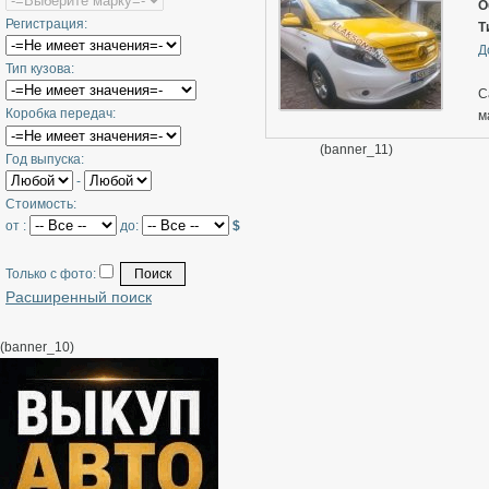
р
О
Регистрация:
б
Т
h
Д
Тип кузова:
в
С
р
Коробка передач:
м
п
э
(banner_11)
Год выпуска:
ч
-
м
к
Стоимость:
и
от :
до:
$
у
а
Только с фото:
у
Расширенный поиск
м
р
(banner_10)
к
п
з
м
о
с
1