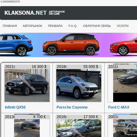
-0.16033482551575
ГЛАВНАЯ
АВТОРЫНОК
ПРАВИЛА
F.A.Q.
ОБРАТНАЯ СВЯЗЬ
УСЛУГИ
2021г.
16 300 $
2018г.
55 000 $
2011г.
Infiniti QX50
Porsche Cayenne
Ford C-MAX
2013г.
8 700 €
2016г.
17 500 €
2001г.