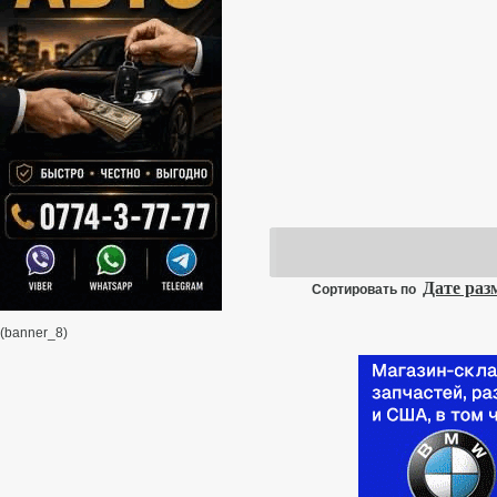
Д
в
п
д
Дате ра
Сортировать по
(banner_8)