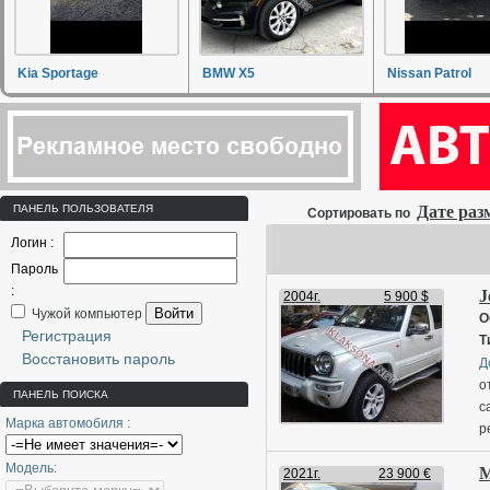
Kia Sportage
BMW X5
Nissan Patrol
ПАНЕЛЬ ПОЛЬЗОВАТЕЛЯ
Дате ра
Сортировать по
Логин :
Пароль
:
J
2004г.
5 900 $
Войти
Чужой компьютер
О
Регистрация
Т
Восстановить пароль
Д
о
ПАНЕЛЬ ПОИСКА
с
Марка автомобиля :
р
к
Модель:
M
о
2021г.
23 900 €