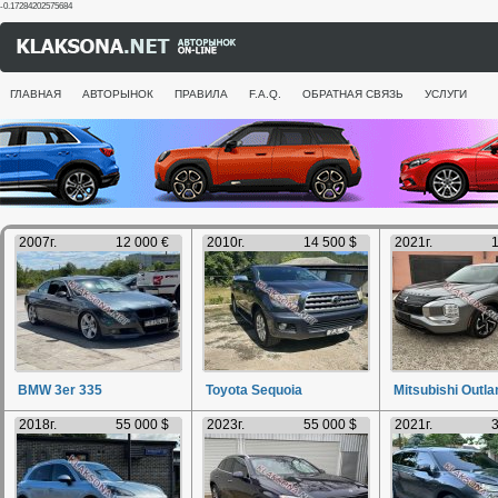
-0.17284202575684
ГЛАВНАЯ
АВТОРЫНОК
ПРАВИЛА
F.A.Q.
ОБРАТНАЯ СВЯЗЬ
УСЛУГИ
2007г.
12 000 €
2010г.
14 500 $
2021г.
1
BMW 3er 335
Toyota Sequoia
Mitsubishi Outla
2018г.
55 000 $
2023г.
55 000 $
2021г.
3