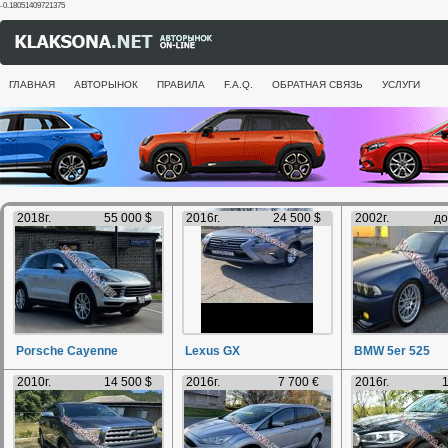
-0.18051409721375
ГЛАВНАЯ
АВТОРЫНОК
ПРАВИЛА
F.A.Q.
ОБРАТНАЯ СВЯЗЬ
УСЛУГИ
2018г.
55 000 $
2016г.
24 500 $
2002г.
до
Porsche Cayenne
Lexus GX
BMW 5er 525
2010г.
14 500 $
2016г.
7 700 €
2016г.
1