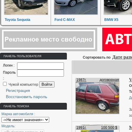
Toyota Sequoia
Ford C-MAX
BMW X5
ПАНЕЛЬ ПОЛЬЗОВАТЕЛЯ
Дате ра
Сортировать по
Логин :
Пароль
:
V
1987г.
договорная
Войти
Чужой компьютер
О
Регистрация
Т
Восстановить пароль
Д
ПАНЕЛЬ ПОИСКА
З
Марка автомобиля :
з
1
Модель:
M
х
1991г.
100 500 $