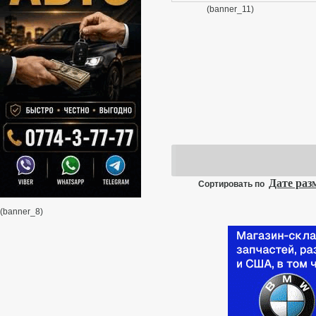
з
(banner_11)
2
П
V
Т
Т
П
с
к
Дате ра
Сортировать по
(banner_8)