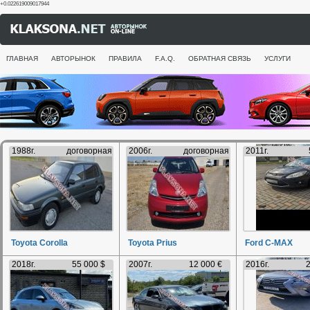
+0.022619009017944
ГЛАВНАЯ
АВТОРЫНОК
ПРАВИЛА
F.A.Q.
ОБРАТНАЯ СВЯЗЬ
УСЛУГИ
1988г.
договорная
2006г.
договорная
2011г.
Toyota Corolla
Toyota Prius
Ford C-MAX
2018г.
55 000 $
2007г.
12 000 €
2016г.
2