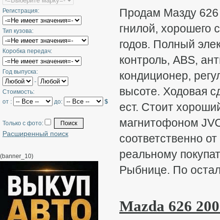
Продам Мазду 626 
Регистрация:
гнилой, хорошего 
Тип кузова:
годов. Полный элек
Коробка передач:
контроль, ABS, ан
Год выпуска:
кондиционер, регу
-
высоте. Ходовая с
Стоимость:
от :
до:
$
ест. Стоит хороши
магнитофоном JVC,
Только с фото:
Расширенный поиск
соответственно от
реальному покупат
(banner_10)
Рыбнице. По оста
Mazda 626 2000