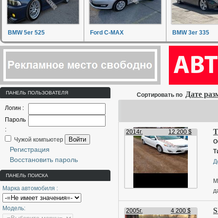
BMW 5er 525
Ford C-MAX
BMW 3er 335
ПАНЕЛЬ ПОЛЬЗОВАТЕЛЯ
Дате ра
Сортировать по
Логин :
Пароль
:
T
2014г.
12 200 $
Войти
Чужой компьютер
О
Регистрация
Т
Восстановить пароль
Д
ПАНЕЛЬ ПОИСКА
М
Марка автомобиля :
д
д
Модель:
S
2005г.
4 200 $