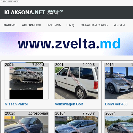
-0.12422299385071
ГЛАВНАЯ
АВТОРЫНОК
ПРАВИЛА
F.A.Q.
ОБРАТНАЯ СВЯЗЬ
УСЛУГИ
2001г.
7 500 $
2001г.
2 999 $
2015г.
1
Nissan Patrol
Volkswagen Golf
BMW 4er 430
2002г.
договорная
2016г.
7 700 €
2007г.
1