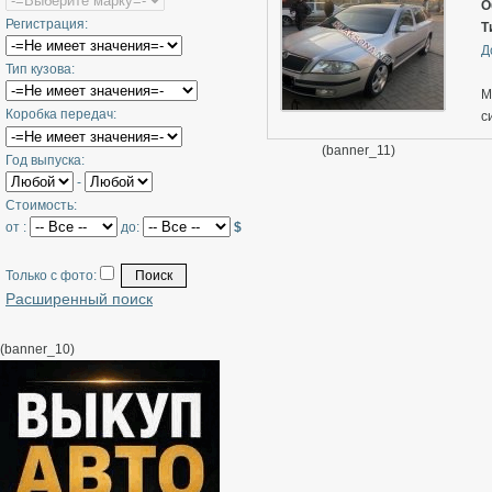
О
Регистрация:
Т
Д
Тип кузова:
М
Коробка передач:
с
п
(banner_11)
Год выпуска:
ф
-
П
Стоимость:
от :
до:
$
Только с фото:
Расширенный поиск
(banner_10)