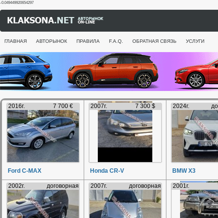
-0.049449920654297
ГЛАВНАЯ
АВТОРЫНОК
ПРАВИЛА
F.A.Q.
ОБРАТНАЯ СВЯЗЬ
УСЛУГИ
2016г.
7 700 €
2007г.
7 300 $
2024г.
до
Ford C-MAX
Honda CR-V
BMW X3
2002г.
договорная
2007г.
договорная
2001г.