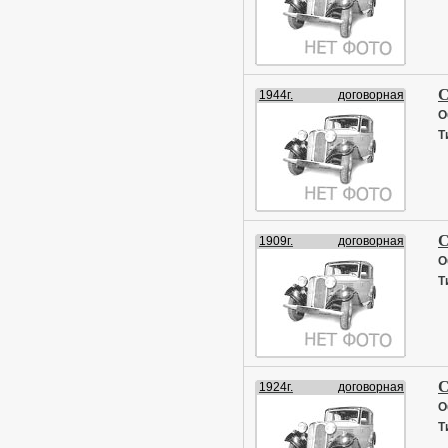
С
1944г.
договорная
О
Т
С
1909г.
договорная
О
Т
С
1924г.
договорная
О
Т