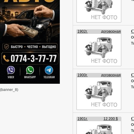
С
1902г.
договорная
О
Т
С
1900г.
договорная
О
Т
(banner_8)
С
1901г.
12 200 $
О
Т