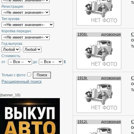
Т
Регистрация:
Тип кузова:
Коробка передач:
С
1956г.
договорная
О
Год выпуска:
Т
-
Стоимость:
от :
до:
$
Только с фото:
С
1919г.
договорная
Расширенный поиск
О
Т
(banner_10)
С
1912г.
договорная
О
Т