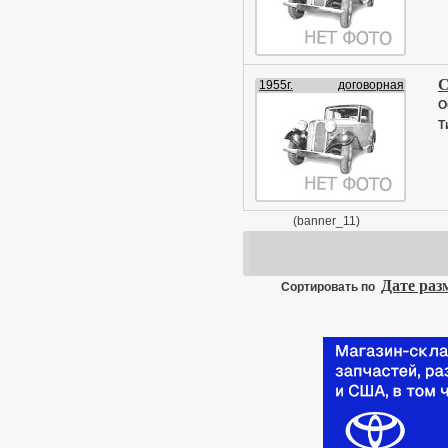
С
1955г.
договорная
О
Т
(banner_11)
Дате ра
Сортировать по