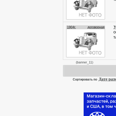
У
1904г.
договорная
О
Т
(banner_11)
Дате ра
Сортировать по