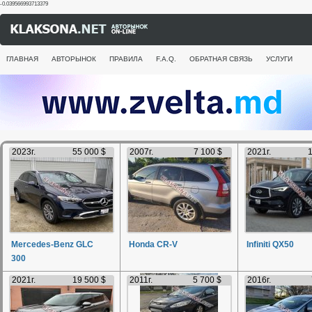
-0.039566993713379
ГЛАВНАЯ
АВТОРЫНОК
ПРАВИЛА
F.A.Q.
ОБРАТНАЯ СВЯЗЬ
УСЛУГИ
2023г.
55 000 $
2007г.
7 100 $
2021г.
1
Mercedes-Benz GLC
Honda CR-V
Infiniti QX50
300
2021г.
19 500 $
2011г.
5 700 $
2016г.