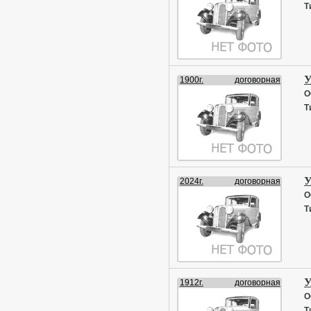
Т
У
1900г.
договорная
О
Т
У
2024г.
договорная
О
Т
У
1912г.
договорная
О
Т