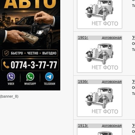
Т
У
1901г.
договорная
О
Т
У
1936г.
договорная
О
Т
(banner_8)
У
1913г.
договорная
О