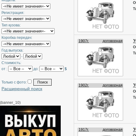
Модель:
О
Т
Регистрация:
Тип кузова:
Коробка передач:
У
1907г.
договорная
О
Год выпуска:
Т
-
Стоимость:
от :
до:
$
Только с фото:
У
1902г.
договорная
Расширенный поиск
О
Т
(banner_10)
У
1917г.
договорная
О