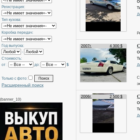
О
О
Регистрация:
Ц
Т
Н
Д
Тип кузова:
Коробка передач:
Р
К
C
Год выпуска:
2007г.
4 300 $
-
C
О
6
Стоимость:
Т
от :
до:
$
Д
Д
C
Только с фото:
э
Расширенный поиск
П
а
м
C
у
2006г.
2 500 $
(banner_10)
х
п
О
о
т
Т
к
0
Д
п
т