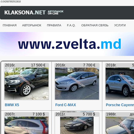
-0.042687892913818
ГЛАВНАЯ
АВТОРЫНОК
ПРАВИЛА
F.A.Q.
ОБРАТНАЯ СВЯЗЬ
УСЛУГИ
2016г.
17 500 €
2016г.
7 700 €
2018г.
5
BMW X5
Ford C-MAX
Porsche Cayen
2007г.
7 100 $
2011г.
5 700 $
1988г.
до