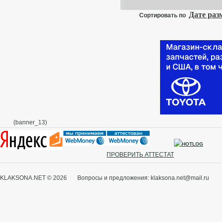
⁃
Дате ра
-
Сортировать по
-
-
⁃
-
-
-
-
-
-
⁃
(banner_13)
И
З
у
ПРОВЕРИТЬ АТТЕСТАТ
KLAKSONA.NET © 2026 Вопросы и предложения: klaksona.net@mail.ru