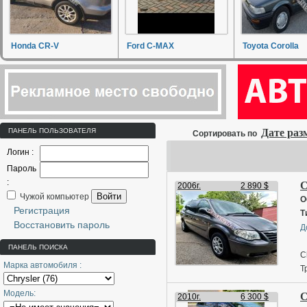
Honda CR-V
Ford C-MAX
Toyota Corolla
ПАНЕЛЬ ПОЛЬЗОВАТЕЛЯ
Дате ра
Сортировать по
Логин :
Пароль
:
C
2006г.
2 890 $
Войти
Чужой компьютер
О
Регистрация
Т
Восстановить пароль
Д
ПАНЕЛЬ ПОИСКА
C
Марка автомобиля :
Т
с
Модель:
C
С
2010г.
6 300 $