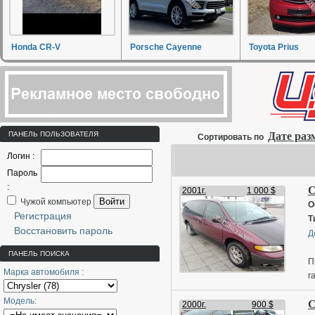
Honda CR-V
Porsche Cayenne
Toyota Prius
ПАНЕЛЬ ПОЛЬЗОВАТЕЛЯ
Дате ра
Сортировать по
Логин :
Пароль
:
C
2001г.
1 000 $
Войти
Чужой компьютер
О
Регистрация
Т
Восстановить пароль
Д
ПАНЕЛЬ ПОИСКА
П
Марка автомобиля :
г
Ш
Модель:
C
П
2000г.
900 $