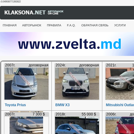
-0.049936771392822
ГЛАВНАЯ
АВТОРЫНОК
ПРАВИЛА
F.A.Q.
ОБРАТНАЯ СВЯЗЬ
УСЛУГИ
2007г.
договорная
2024г.
договорная
2021г.
1
Toyota Prius
BMW X3
Mitsubishi Outla
2007г.
7 300 $
2018г.
55 000 $
2006г.
до