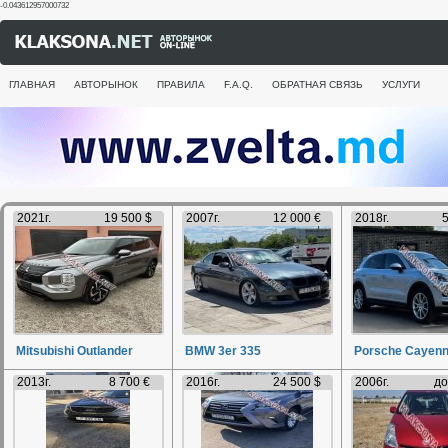
-0.043612957000732
ГЛАВНАЯ
АВТОРЫНОК
ПРАВИЛА
F.A.Q.
ОБРАТНАЯ СВЯЗЬ
УСЛУГИ
2021г.
19 500 $
2007г.
12 000 €
2018г.
5
Mitsubishi Outlander
BMW 3er 335
Porsche Cayen
2013г.
8 700 €
2016г.
24 500 $
2006г.
до