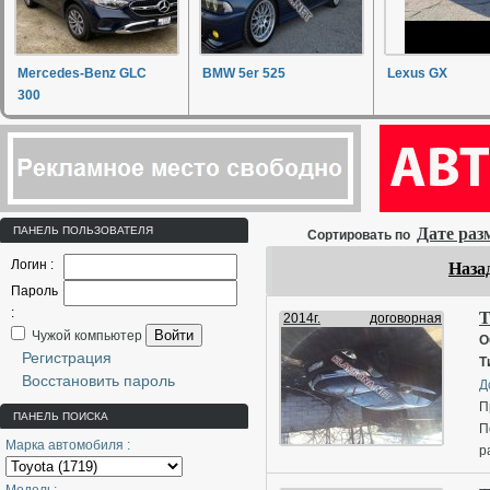
Mercedes-Benz GLC
BMW 5er 525
Lexus GX
300
ПАНЕЛЬ ПОЛЬЗОВАТЕЛЯ
Дате ра
Сортировать по
Логин :
Наза
Пароль
:
T
2014г.
договорная
Войти
Чужой компьютер
О
Регистрация
Т
Восстановить пароль
Д
П
ПАНЕЛЬ ПОИСКА
П
Марка автомобиля :
р
к