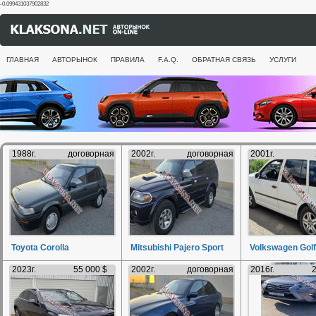
-0.099431037902832
ГЛАВНАЯ
АВТОРЫНОК
ПРАВИЛА
F.A.Q.
ОБРАТНАЯ СВЯЗЬ
УСЛУГИ
1988г.
договорная
2002г.
договорная
2001г.
Toyota Corolla
Mitsubishi Pajero Sport
Volkswagen Golf
2023г.
55 000 $
2002г.
договорная
2016г.
2