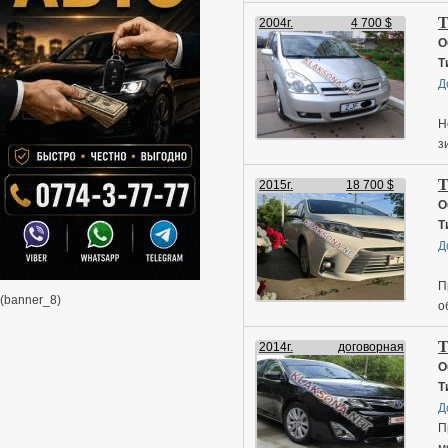
л
T
2004г.
4 700 $
О
Т
Д
Н
з
+
T
2015г.
18 700 $
О
Т
Д
П
(banner_8)
о
м
T
2014г.
договорная
О
Т
Д
П
м