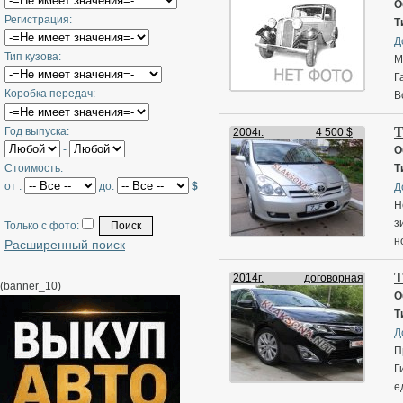
О
Регистрация:
Т
Д
Тип кузова:
М
Г
Коробка передач:
В
T
Год выпуска:
2004г.
4 500 $
-
О
Стоимость:
Т
от :
до:
$
Д
Н
з
Только с фото:
н
Расширенный поиск
T
2014г.
договорная
(banner_10)
О
Т
Д
П
Г
е