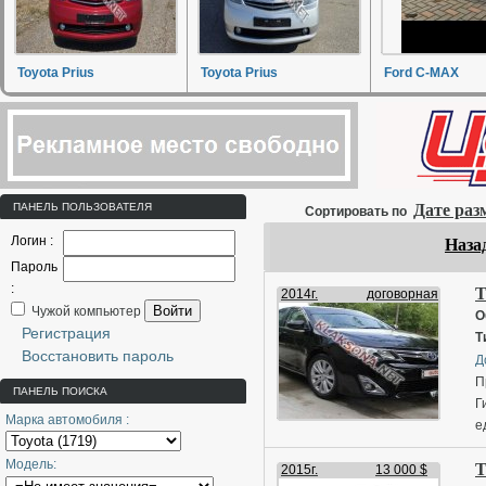
Toyota Prius
Toyota Prius
Ford C-MAX
ПАНЕЛЬ ПОЛЬЗОВАТЕЛЯ
Дате ра
Сортировать по
Логин :
Наза
Пароль
:
T
2014г.
договорная
Войти
Чужой компьютер
О
Регистрация
Т
Восстановить пароль
Д
П
ПАНЕЛЬ ПОИСКА
Г
Марка автомобиля :
е
6
Модель:
T
з
2015г.
13 000 $