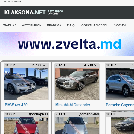
-0.099339008331299
ГЛАВНАЯ
АВТОРЫНОК
ПРАВИЛА
F.A.Q.
ОБРАТНАЯ СВЯЗЬ
УСЛУГИ
2015г.
15 500 €
2021г.
19 500 $
2018г.
5
BMW 4er 430
Mitsubishi Outlander
Porsche Cayen
2006г.
договорная
2007г.
договорная
2011г.