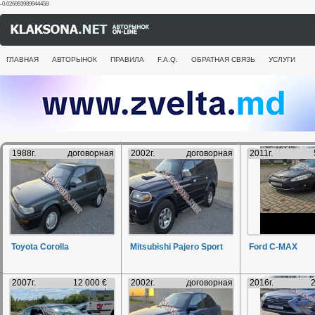
-0.026993989944458
ГЛАВНАЯ
АВТОРЫНОК
ПРАВИЛА
F.A.Q.
ОБРАТНАЯ СВЯЗЬ
УСЛУГИ
1988г.
договорная
2002г.
договорная
2011г.
Toyota Corolla
Mitsubishi Pajero Sport
Ford C-MAX
2007г.
12 000 €
2002г.
договорная
2016г.
2