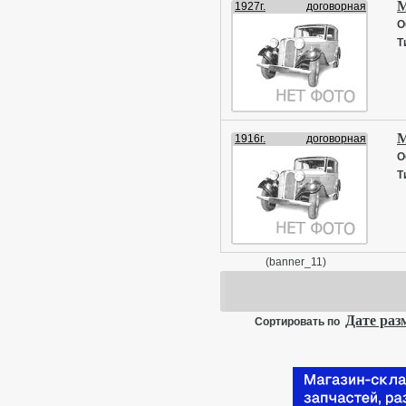
М
1927г.
договорная
О
Т
М
1916г.
договорная
О
Т
(banner_11)
Дате ра
Сортировать по