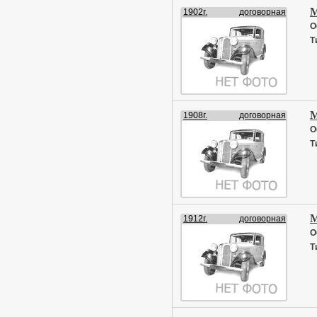
М
1902г.
договорная
О
Т
М
1908г.
договорная
О
Т
М
1912г.
договорная
О
Т