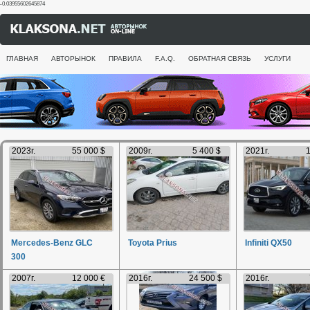
-0.03955602645874
ГЛАВНАЯ
АВТОРЫНОК
ПРАВИЛА
F.A.Q.
ОБРАТНАЯ СВЯЗЬ
УСЛУГИ
2023г.
55 000 $
2009г.
5 400 $
2021г.
1
Mercedes-Benz GLC
Toyota Prius
Infiniti QX50
300
2007г.
12 000 €
2016г.
24 500 $
2016г.