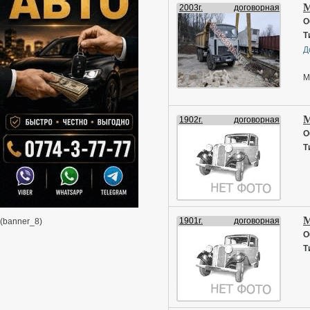
М
2003г.
договорная
О
Т
Д
М
М
1902г.
договорная
О
Т
М
1901г.
договорная
(banner_8)
О
Т