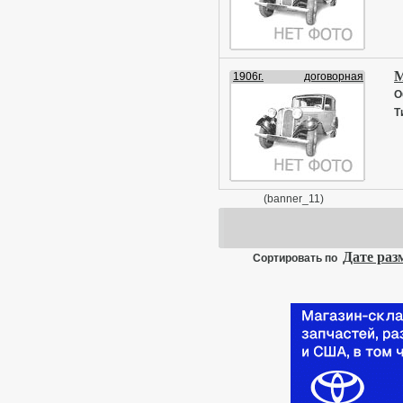
М
1906г.
договорная
О
Т
(banner_11)
Дате ра
Сортировать по