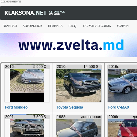
-0.051604986190796
ГЛАВНАЯ
АВТОРЫНОК
ПРАВИЛА
F.A.Q.
ОБРАТНАЯ СВЯЗЬ
УСЛУГИ
2016г.
5 999 €
2010г.
14 500 $
2016г.
Ford Mondeo
Toyota Sequoia
Ford C-MAX
2001г.
7 500 $
1988г.
договорная
2006г.
до