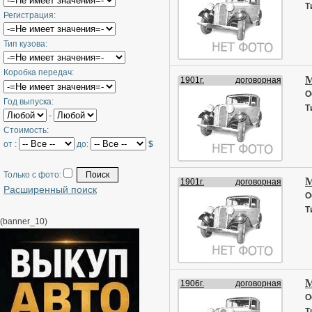
Т
Регистрация:
Тип кузова:
Коробка передач:
М
1901г.
договорная
О
Год выпуска:
Т
-
Стоимость:
от :
до:
$
Только с фото:
М
1901г.
договорная
Расширенный поиск
О
Т
(banner_10)
М
1906г.
договорная
О
Т