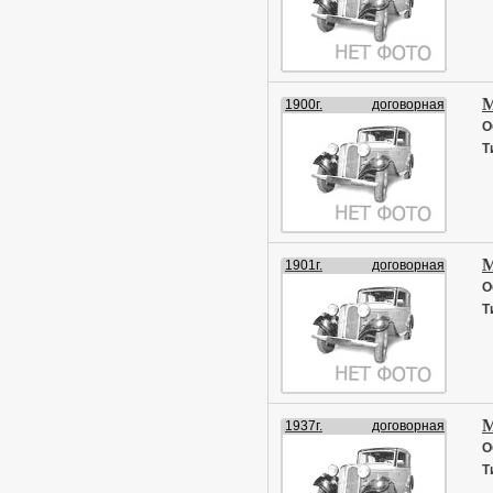
М
1900г.
договорная
О
Т
М
1901г.
договорная
О
Т
М
1937г.
договорная
О
Т