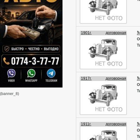
М
1901г.
договорная
О
Т
М
1917г.
договорная
О
Т
(banner_8)
М
1911г.
договорная
О
Т