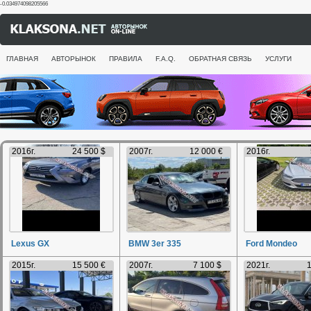
-0.034974098205566
ГЛАВНАЯ
АВТОРЫНОК
ПРАВИЛА
F.A.Q.
ОБРАТНАЯ СВЯЗЬ
УСЛУГИ
2016г.
24 500 $
2007г.
12 000 €
2016г.
Lexus GX
BMW 3er 335
Ford Mondeo
2015г.
15 500 €
2007г.
7 100 $
2021г.
1