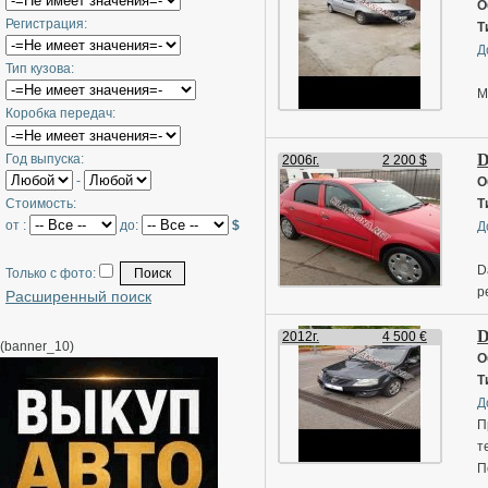
О
Регистрация:
Т
Д
Тип кузова:
М
Коробка передач:
D
Год выпуска:
2006г.
2 200 $
-
О
Стоимость:
Т
от :
до:
$
Д
D
Только с фото:
р
Расширенный поиск
D
2012г.
4 500 €
(banner_10)
О
Т
Д
П
т
П