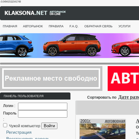
-0.049415111541748
ГЛАВНАЯ
АВТОРЫНОК
ПРАВИЛА
F.A.Q.
ОБРАТНАЯ СВЯЗЬ
УСЛУГИ
ПАНЕЛЬ ПОЛЬЗОВАТЕЛЯ
Дате ра
Сортировать по
Логин :
Пароль
:
A
2001г.
договорная
Войти
Чужой компьютер
О
Регистрация
Т
Восстановить пароль