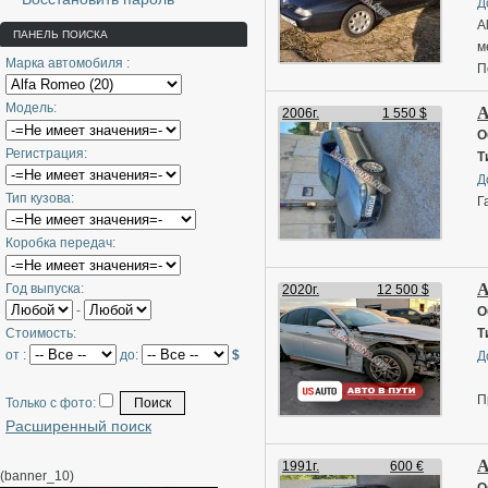
Д
A
ПАНЕЛЬ ПОИСКА
м
Марка автомобиля :
П
с
Модель:
A
2006г.
1 550 $
О
Регистрация:
Т
Д
Тип кузова:
Г
Коробка передач:
A
Год выпуска:
2020г.
12 500 $
-
О
Стоимость:
Т
от :
до:
$
Д
П
Только с фото:
Расширенный поиск
Г
A
Д
1991г.
600 €
(banner_10)
К