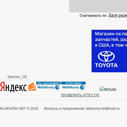
п
п
Дате ра
Сортировать по
о
с
к
л
2
О
п
Д
о
Т
(banner_13)
ПРОВЕРИТЬ АТТЕСТАТ
KLAKSONA.NET © 2026 Вопросы и предложения: klaksona.net@mail.ru