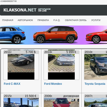
-0.048846960067749
ГЛАВНАЯ
АВТОРЫНОК
ПРАВИЛА
F.A.Q.
ОБРАТНАЯ СВЯЗЬ
УСЛУГИ
2011г.
5 700 $
2016г.
5 999 €
2010г.
1
Ford C-MAX
Ford Mondeo
Toyota Sequoia
2015г.
15 500 €
2006г.
договорная
2007г.
1