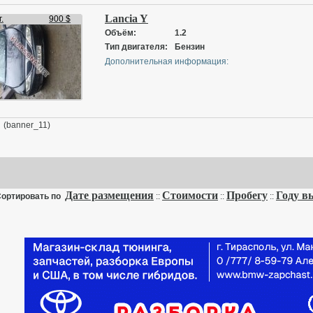
Lancia Y
.
900 $
Объём:
1.2
Тип двигателя:
Бензин
Дополнительная информация:
(banner_11)
Дате размещения
Стоимости
Пробегу
Году в
ортировать по
::
::
::