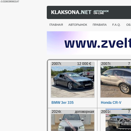
-0.03360390663147
ГЛАВНАЯ
АВТОРЫНОК
ПРАВИЛА
F.A.Q.
ОБ
2007г.
12 000 €
2007г.
7
BMW 3er 335
Honda CR-V
2024г.
договорная
2001г.
7