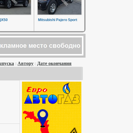
 QX50
Mitsubishi Pajero Sport
ыпуска
Автору
Дате окончания
::
::