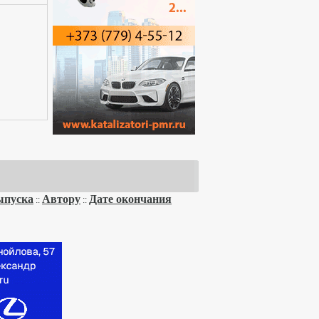
ыпуска
Автору
Дате окончания
::
::