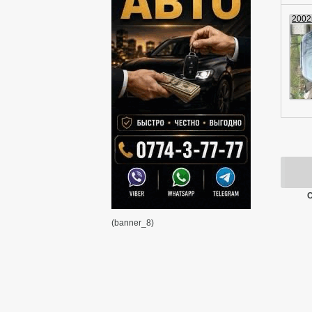
2002г
С
(banner_8)