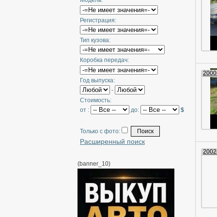
Модель:
Регистрация:
Тип кузова:
Коробка передач:
2000г
Год выпуска:
-
Стоимость:
от :
до:
$
Только с фото:
Расширенный поиск
2002г
(banner_10)