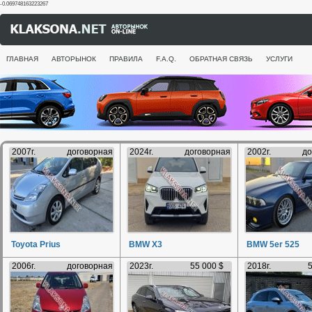
-0.069748163223267
ГЛАВНАЯ
АВТОРЫНОК
ПРАВИЛА
F.A.Q.
ОБРАТНАЯ СВЯЗЬ
УСЛУГИ
2007г.
договорная
2024г.
договорная
2002г.
до
Toyota Prius
BMW X3
BMW 5er 525
2006г.
договорная
2023г.
55 000 $
2018г.
5