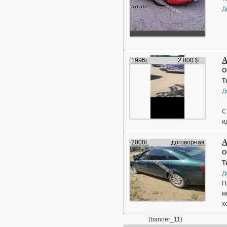
Д
A
1996г.
2 800 $
О
Т
Д
С
и
A
2000г.
договорная
О
Т
Д
П
м
х
т
(banner_11)