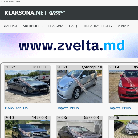
-0.063694953918457
ГЛАВНАЯ
АВТОРЫНОК
ПРАВИЛА
F.A.Q.
ОБРАТНАЯ СВЯЗЬ
УСЛУГИ
2007г.
12 000 €
2007г.
договорная
2006г.
до
BMW 3er 335
Toyota Prius
Toyota Prius
2010г.
14 500 $
2023г.
55 000 $
2016г.