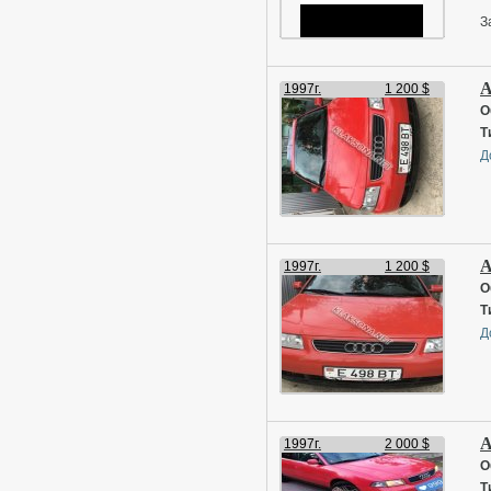
З
A
1997г.
1 200 $
О
Т
Д
A
1997г.
1 200 $
О
Т
Д
A
1997г.
2 000 $
О
Т