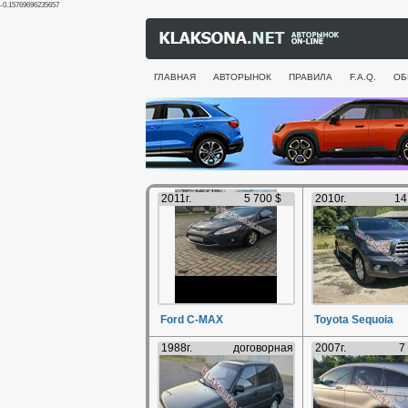
-0.15769696235657
ГЛАВНАЯ
АВТОРЫНОК
ПРАВИЛА
F.A.Q.
ОБ
2011г.
5 700 $
2010г.
14
Ford C-MAX
Toyota Sequoia
1988г.
договорная
2007г.
7