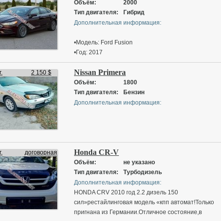
Объём:
2000
Тип двигателя:
Гибрид
Дополнительная информация:
•Модель: Ford Fusion
•Год: 2017
•Кузов: Седан
Nissan Primera
•Объём: 2.0 Гибрид
.
2 150 $
•Пробег:122.000миль
Объём:
1800
•КПП: Автомат
Тип двигателя:
Бензин
•Привод: Передний
Дополнительная информация:
•Цена: 9.500$
Автокредит (Агро,Сбер,Эксим)
TRADE-IN (Обмен с доплатой)
Срочная продажа Надёжный японец хорошее
Honda CR-V
состояние торг уместен реальному клиенту
.
договорная
Описание:
Объём:
не указано
По комплектации:
Тип двигателя:
Турбодизель
⁃ Тканевый темный салон
Дополнительная информация:
⁃ 2-зонный климат-контроль
HONDA CRV 2010 год 2.2 дизель 150
⁃ Кондиционер
сил»рестайлинговая модель «кпп автомат!Только
⁃ Запуск двигателя с кнопки
пригнана из Германии.Отличное состояние,в
⁃ Система старт/стоп