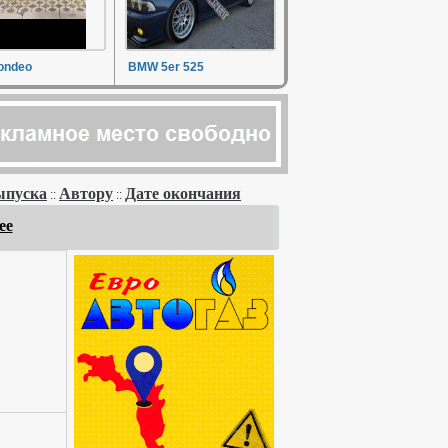
ondeo
BMW 5er 525
ыпуска
Автору
Дате окончания
::
::
ее