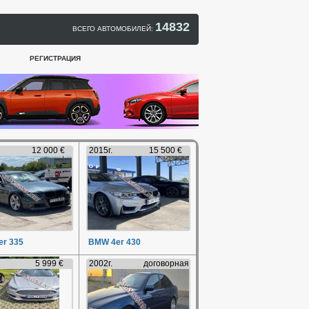
14832
ВСЕГО АВТОМОБИЛЕЙ:
РЕГИСТРАЦИЯ
12 000 €
2015г.
15 500 €
r 335
BMW 4er 430
5 999 €
2002г.
договорная