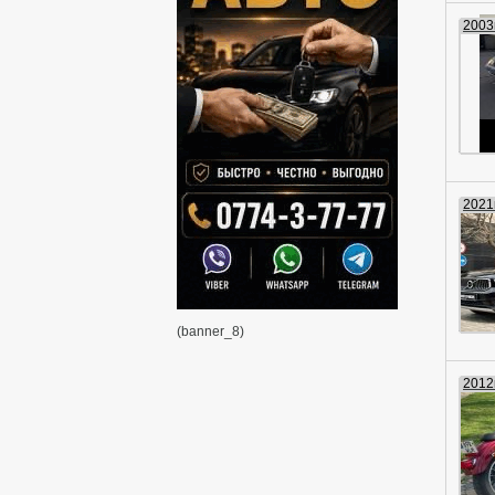
2003г
2021г
(banner_8)
2012г