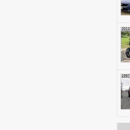
2012г
1997г