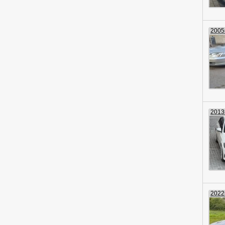
2005г
2013г
2022г