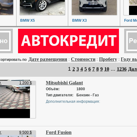
BMW X5
BMW X3
Ford M
Дате размещения
Стоимости
Пробегу
Году в
ортировать по
::
::
::
1
...
2
3
4
5
6
7
8
9
10
1236
Дал
Mitsubishi Galant
.
1 200 $
Объём:
1800
Тип двигателя:
Бензин - Газ
Дополнительная информация:
Ford Fusion
.
9 500 $