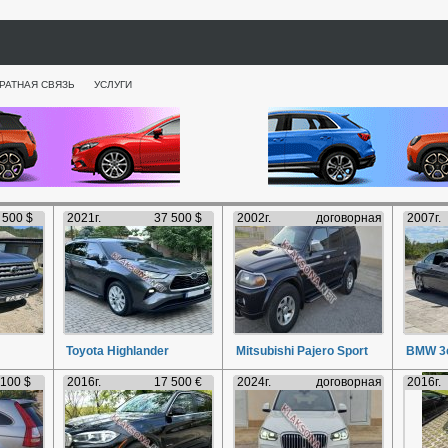
РАТНАЯ СВЯЗЬ
УСЛУГИ
 500 $
2021г.
37 500 $
2002г.
договорная
2007г.
Toyota Highlander
Mitsubishi Pajero Sport
BMW 3e
 100 $
2016г.
17 500 €
2024г.
договорная
2016г.